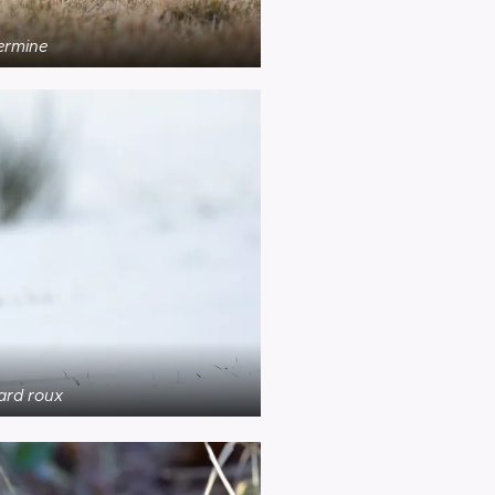
ermine
ard roux