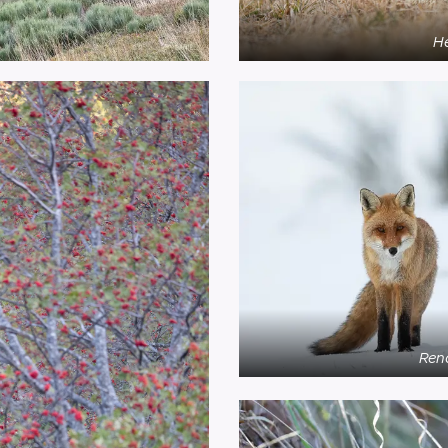
H
Ren