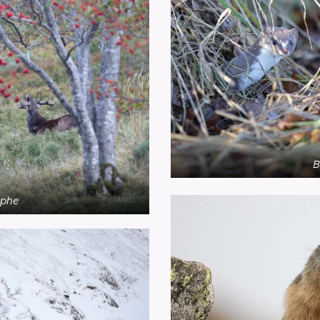
B
aphe