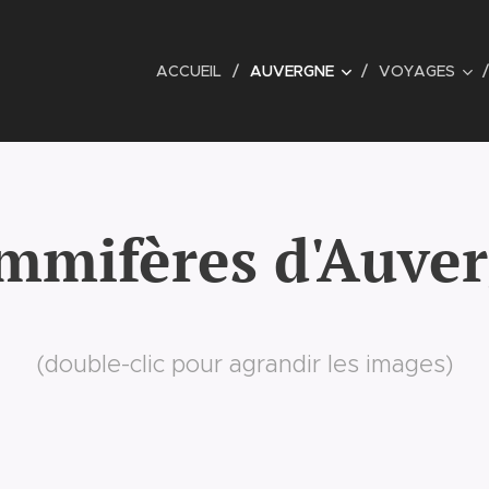
EL
ACCUEIL
AUVERGNE
VOYAGES
mifères d'Auve
(double-clic pour agrandir les images)